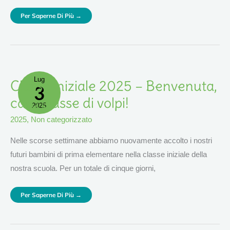
Per Saperne Di Più →
Lug
Classe
Classe iniziale 2025 – Benvenuta,
3
Iniziale
2025
–
cara classe di volpi!
Benvenuta,
2025
Cara
Classe
2025
,
Non categorizzato
Di
Volpi!
Nelle scorse settimane abbiamo nuovamente accolto i nostri
futuri bambini di prima elementare nella classe iniziale della
nostra scuola. Per un totale di cinque giorni,
Per Saperne Di Più →