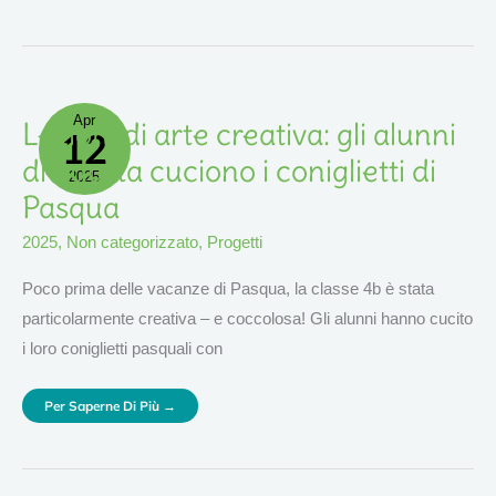
Apr
Lezioni
Lezioni di arte creativa: gli alunni
12
Di
Arte
Creativa:
di quarta cuciono i coniglietti di
Gli
2025
Alunni
Di
Pasqua
Quarta
Cuciono
I
2025
,
Non categorizzato
,
Progetti
Coniglietti
Di
Pasqua
Poco prima delle vacanze di Pasqua, la classe 4b è stata
particolarmente creativa – e coccolosa! Gli alunni hanno cucito
i loro coniglietti pasquali con
Per Saperne Di Più →