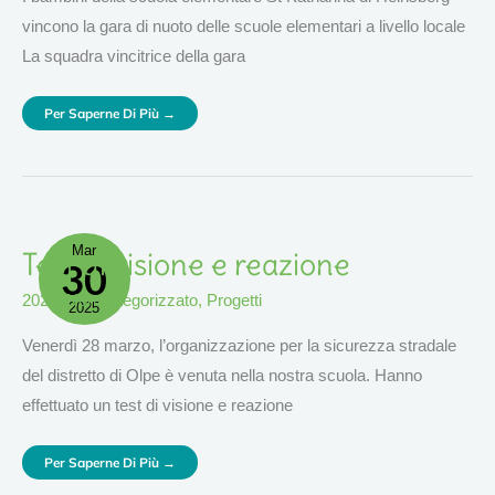
vincono la gara di nuoto delle scuole elementari a livello locale
La squadra vincitrice della gara
Per Saperne Di Più →
Mar
Test
Test di visione e reazione
30
Di
Visione
E
2025
,
Non categorizzato
,
Progetti
Reazione
2025
Venerdì 28 marzo, l’organizzazione per la sicurezza stradale
del distretto di Olpe è venuta nella nostra scuola. Hanno
effettuato un test di visione e reazione
Per Saperne Di Più →