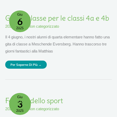
Giu
Gita
Gita di classe per le classi 4a e 4b
6
Di
Classe
Per
2025
,
eventi
,
Non categorizzato
Le
2025
Classi
4a
E
Il 4 giugno, i nostri alunni di quarta elementare hanno fatto una
4b
gita di classe a Meschende Eversberg. Hanno trascorso tre
giorni fantastici alla Matthias
Per Saperne Di Più →
Giu
Festival
Festival dello sport
3
Dello
Sport
2025
,
eventi
,
Non categorizzato
2025