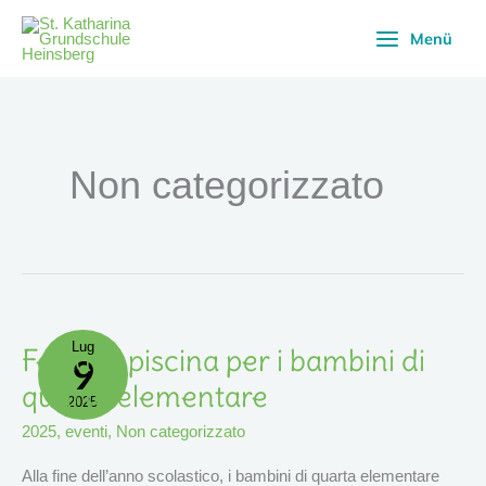
Vai
Menü
al
contenuto
Non categorizzato
Lug
Festa
Festa in piscina per i bambini di
9
In
Piscina
Per
quarta elementare
I
2025
Bambini
Di
2025
,
eventi
,
Non categorizzato
Quarta
Elementare
Alla fine dell’anno scolastico, i bambini di quarta elementare