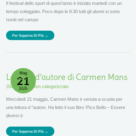
Il festival dello sport di quest’anno è iniziato martedì con un
tempo soleggiato. Poco dopo le 8.30 tutti gli alunni si sono
riuniti nel campo
Per Saperne Di Più →
Mag
Lettura
Lettura d’autore di Carmen Mans
21
D’autore
Di
Carmen
2025
,
eventi
,
Non categorizzato
Mans
2025
Mercoledì 21 maggio, Carmen Mans è venuta a scuola per
una lettura d “autore. Ha letto il suo libro ‘Pico Bello – Essere
diversi è
Per Saperne Di Più →