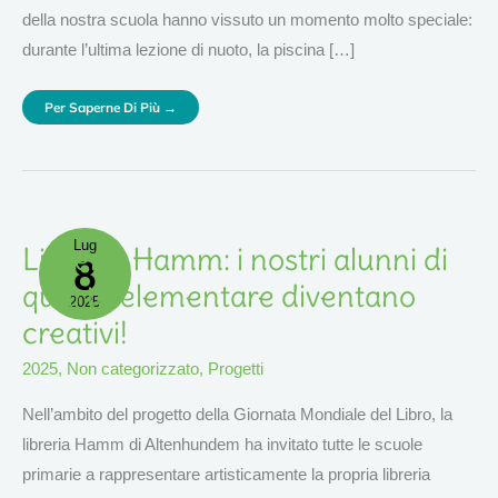
della nostra scuola hanno vissuto un momento molto speciale:
durante l’ultima lezione di nuoto, la piscina […]
Per Saperne Di Più →
Lug
Libreria
Libreria Hamm: i nostri alunni di
8
Hamm:
I
Nostri
quarta elementare diventano
Alunni
2025
Di
Quarta
creativi!
Elementare
Diventano
Creativi!
2025
,
Non categorizzato
,
Progetti
Nell’ambito del progetto della Giornata Mondiale del Libro, la
libreria Hamm di Altenhundem ha invitato tutte le scuole
primarie a rappresentare artisticamente la propria libreria