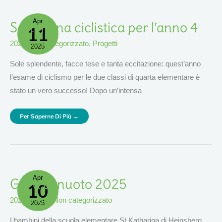
Apr
Settimana
Settimana ciclistica per l’anno 4
11
Ciclistica
Per
L’anno
2025
,
Non categorizzato
,
Progetti
4
2025
Sole splendente, facce tese e tanta eccitazione: quest’anno
l’esame di ciclismo per le due classi di quarta elementare è
stato un vero successo! Dopo un’intensa
Per Saperne Di Più →
Apr
Gara
Gara di nuoto 2025
10
Di
Nuoto
2025
2025
,
eventi
,
Non categorizzato
2025
I bambini della scuola elementare St Katharina di Heinsberg