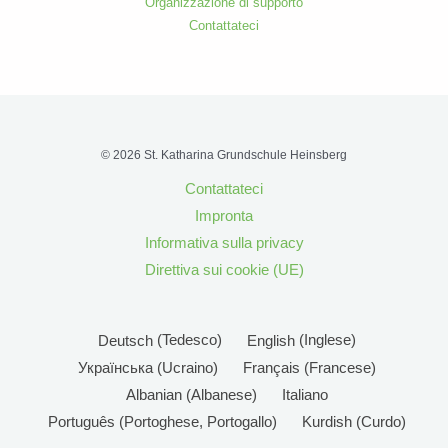
Organizzazione di supporto
Contattateci
© 2026 St. Katharina Grundschule Heinsberg
Contattateci
Impronta
Informativa sulla privacy
Direttiva sui cookie (UE)
Deutsch
(
Tedesco
)
English
(
Inglese
)
Українська
(
Ucraino
)
Français
(
Francese
)
Albanian
(
Albanese
)
Italiano
Português
(
Portoghese, Portogallo
)
Kurdish
(
Curdo
)