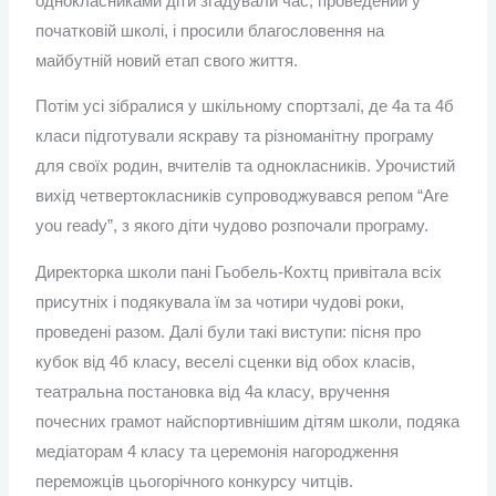
однокласниками діти згадували час, проведений у
початковій школі, і просили благословення на
майбутній новий етап свого життя.
Потім усі зібралися у шкільному спортзалі, де 4а та 4б
класи підготували яскраву та різноманітну програму
для своїх родин, вчителів та однокласників. Урочистий
вихід четвертокласників супроводжувався репом “Are
you ready”, з якого діти чудово розпочали програму.
Директорка школи пані Гьобель-Кохтц привітала всіх
присутніх і подякувала їм за чотири чудові роки,
проведені разом. Далі були такі виступи: пісня про
кубок від 4б класу, веселі сценки від обох класів,
театральна постановка від 4а класу, вручення
почесних грамот найспортивнішим дітям школи, подяка
медіаторам 4 класу та церемонія нагородження
переможців цьогорічного конкурсу читців.