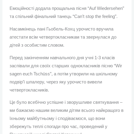
Емоційності додала прощальна пісня “Auf Wiedersehen”
та спільний фінальний танець “Can’t stop the feeling”.
Насамкінець пані Гьобель-Кохц урочисто вручила
атестати всім четвертокласникам та звернулася до
дітей з особистим словом.
Перед закінченням навчального дня учні 1-3 класів
заспівали для своїх старших однокласників пісню “Wir
sagen euch Tschüss”, а потім утворили на шкільному
подвір’ї шпалеру, через яку урочисто вивели
четвертокласників.
Це було всебічно успішне і зворушливе святкування –
ми бажаємо нашим великим дітям всього найкращого в
їхньому майбутньому і сподіваємося, що вони
збережуть теплі спогади про час, проведений у