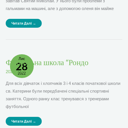
завітав Святий Миколай. У нього були проблеми з
гальмами на машині, але з допомогою оленя він майже
Читати Далі →
Лис
Футбольна
Футбольна школа “Рондо
28
Школа
“Рондо
2022
,
події
2022
Для всіх дівчаток і хлопчиків 3 і 4 класів початкової школи
св. Катерини були передбачені спеціальні спортивні
заняття. Одного ранку клас тренувався з тренерами
футбольної
Читати Далі →