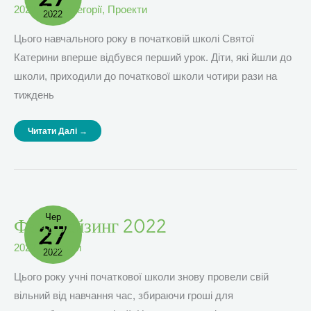
2022
,
Без категорії
,
Проекти
2022
Цього навчального року в початковій школі Святої
Катерини вперше відбувся перший урок. Діти, які йшли до
школи, приходили до початкової школи чотири рази на
тиждень
Читати Далі →
Чер
Фандрейзинг
Фандрейзинг 2022
27
2022
2022
,
Проекти
2022
Цього року учні початкової школи знову провели свій
вільний від навчання час, збираючи гроші для