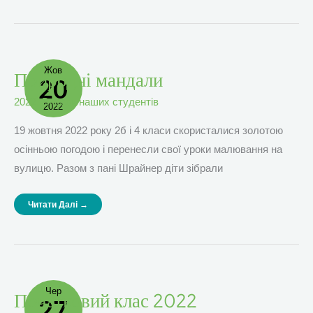
Жов
Природні
Природні мандали
20
Мандали
2022
,
Внесок наших студентів
2022
19 жовтня 2022 року 2б і 4 класи скористалися золотою
осінньою погодою і перенесли свої уроки малювання на
вулицю. Разом з пані Шрайнер діти зібрали
Читати Далі →
Чер
Початковий
Початковий клас 2022
27
Клас
2022