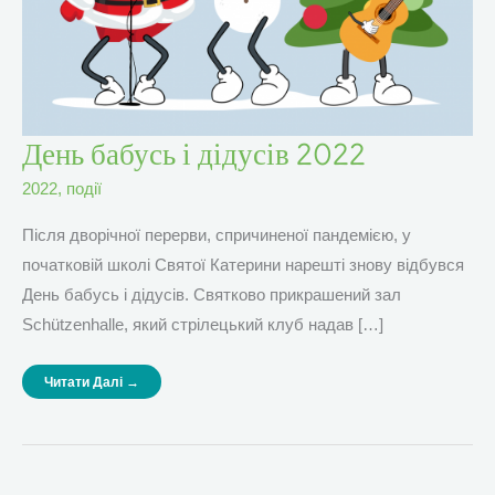
День
День бабусь і дідусів 2022
Бабусь
І
Дідусів
2022
,
події
2022
Після дворічної перерви, спричиненої пандемією, у
початковій школі Святої Катерини нарешті знову відбувся
День бабусь і дідусів. Святково прикрашений зал
Schützenhalle, який стрілецький клуб надав […]
Читати Далі →