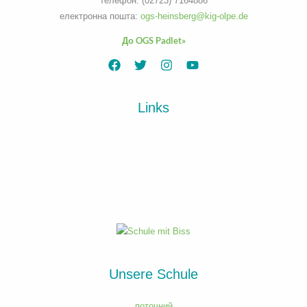
телефон: (02723) 7164886
електронна пошта:
ogs-heinsberg@kig-olpe.de
До OGS Padlet»
Links
Unsere Schule
поточний