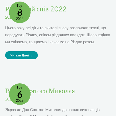
Гру
Різдвяний
Різдвяний спів 2022
8
Спів
2022
2022
,
події
2022
Цього року всі діти та вчителі знову розпочали тижні, що
передують Різдву, співом різдвяних колядок. Щопонеділка
ми співаємо, танцюємо і чекаємо на Різдво разом.
Читати Далі →
Гру
Візит
Візит Святого Миколая
6
Святого
Миколая
2022
,
події
2022
Якраз до Дня Святого Миколая до наших вихованців