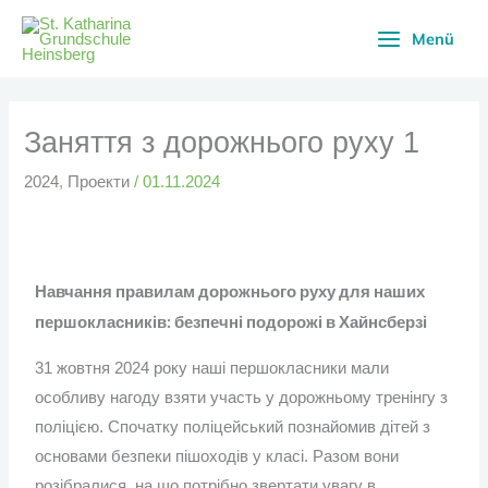
Перейти
Menü
до
вмісту
Заняття з дорожнього руху 1
2024
,
Проекти
/
01.11.2024
Навчання правилам дорожнього руху для наших
першокласників: безпечні подорожі в Хайнсберзі
31 жовтня 2024 року наші першокласники мали
особливу нагоду взяти участь у дорожньому тренінгу з
поліцією. Спочатку поліцейський познайомив дітей з
основами безпеки пішоходів у класі. Разом вони
розібралися, на що потрібно звертати увагу в