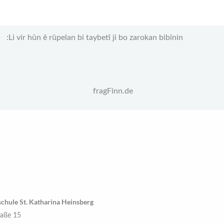
Li vir hûn ê rûpelan bi taybetî ji bo zarokan bibînin:
fragFinn.de
chule St. Katharina Heinsberg
raße 15