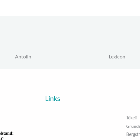
Antolin
Lexicon
Links
Têkelî
Grunds
Bergst