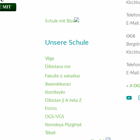
Telefo
E-Mail
OGS
Unsere Schule
Bergst
Vêga
Telefo
Dibistana me
E-Mail
Fakulte û xebatkar
Xwendekaran
Ji OGS
Komîteyên
Dibistan ji A heta Z
Forms
OGS/VGS
Komeleya Piştgiriyê
Têkelî