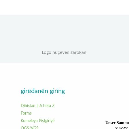
Logo nûçeyên zarokan
girêdanên girîng
Dibistan ji A heta Z
Forms
Komeleya Piştgiriyê
OGS/VGS