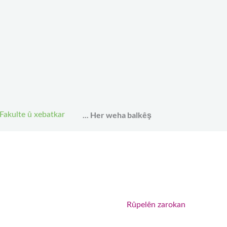
Her weha balkêş ...
Fakulte û xebatkar
Rûpelên zarokan