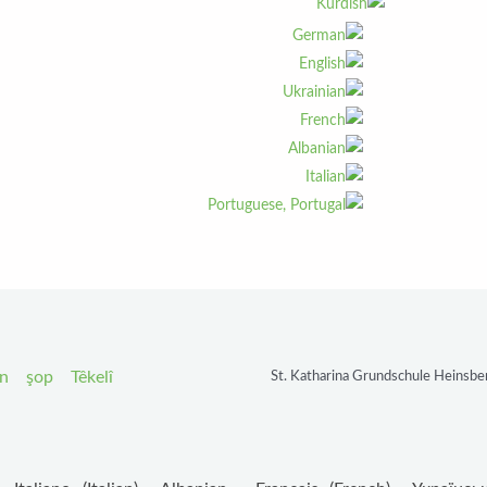
an
şop
Têkelî