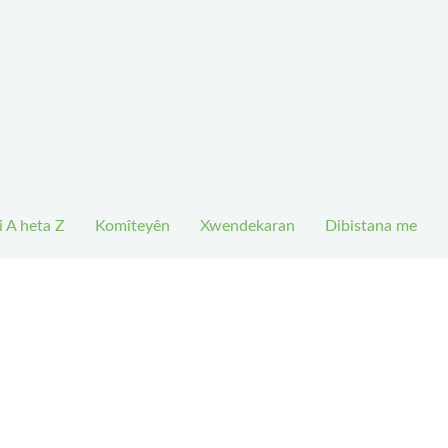
i A heta Z
Komîteyên
Xwendekaran
Dibistana me