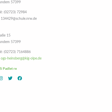
57399 Kirchhundem
nê: (02723) 72984
: 134429@schule.nrw.de
raße 15
57399 Kirchhundem
nê: (02723) 7164886
:
ogs-heinsberg@kig-olpe.de
 Padlet re »