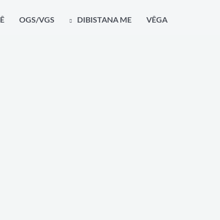
Ski
Ê
OGS/VGS
DIBISTANA ME
VÊGA
t
conten