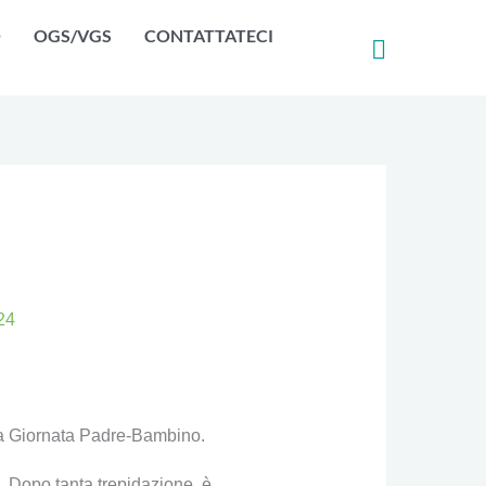
O
OGS/VGS
CONTATTATECI
24
 la Giornata Padre-Bambino.
o. Dopo tanta trepidazione, è