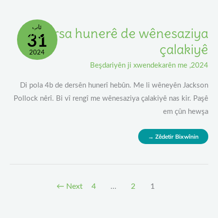
Di
ئاب
Di dersa hunerê de wênesaziya
31
Dersa
Hunerê
De
çalakiyê
Wênesaziya
2024
Çalakiyê
Beşdariyên ji xwendekarên me
,
2024
Di pola 4b de dersên hunerî hebûn. Me li wêneyên Jackson
Pollock nêrî. Bi vî rengî me wênesaziya çalakiyê nas kir. Paşê
em çûn hewşa
Zêdetir Bixwînin →
←
Next
4
…
2
1