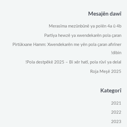
Mesajên dawî
Merasîma mezûnbûnê ya polên 4a û 4b
Partiya hewzê ya xwendekarên pola çaran
Pirtûkxane Hamm: Xwendekarên me yên pola çaran afirîner
dibin!
Pola destpêkê 2025 – Bi xêr hatî, pola rûvî ya delal!
Roja Meşê 2025
Kategorî
2021
2022
2023