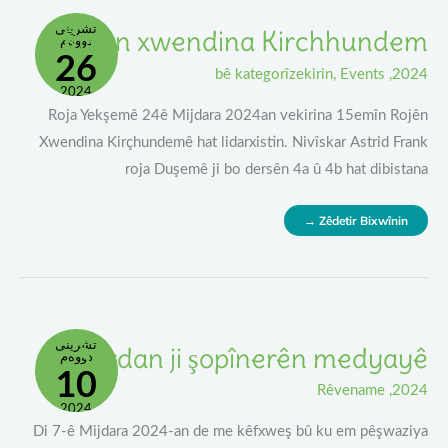
Rojên
تشرینی
Rojên xwendina Kirchhundem
Xwendina
دووەم
Kirchhundem
26
bê kategorîzekirin
,
Events
,
2024
2024
Roja Yekşemê 24ê Mijdara 2024an vekirina 15emîn Rojên
Xwendina Kirçhundemê hat lidarxistin. Nivîskar Astrid Frank
roja Duşemê ji bo dersên 4a û 4b hat dibistana
Zêdetir Bixwînin →
Serdan
تشرینی
Serdan ji şopînerên medyayê
Ji
دووەم
Şopînerên
10
Medyayê
Rêvename
,
2024
2024
Di 7-ê Mijdara 2024-an de me kêfxweş bû ku em pêşwaziya