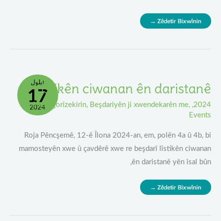
Zêdetir Bixwînin →
Lîstikên
ئیلول
Lîstikên ciwanan ên daristanê
17
Ciwanan
Ên
Daristanê
bê kategorîzekirin
,
Beşdariyên ji xwendekarên me
,
,
2024
2024
Events
Roja Pêncşemê, 12-ê Îlona 2024-an, em, polên 4a û 4b, bi
mamosteyên xwe û çavdêrê xwe re beşdarî lîstikên ciwanan
ên daristanê yên îsal bûn,
Zêdetir Bixwînin →