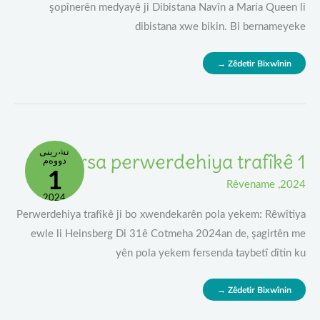
şopînerên medyayê ji Dibistana Navîn a María Queen li
dibistana xwe bikin. Bi bernameyeke
Zêdetir Bixwînin →
Dersa
تشرینی
Dersa perwerdehiya trafîkê 1
Perwerdehiya
دووەم
Trafîkê
1
1
Rêvename
,
2024
2024
Perwerdehiya trafîkê ji bo xwendekarên pola yekem: Rêwîtiya
ewle li Heinsberg Di 31ê Cotmeha 2024an de, şagirtên me
yên pola yekem fersenda taybetî dîtin ku
Zêdetir Bixwînin →