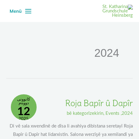
Ski
Menü
t
conten
2024
Roja
کانوونی
Roja Bapîr û Dapîr
Bapîr
دووەم
Û
12
Dapîr
bê kategorîzekirin
,
Events
,
2024
2025
Di vê sala xwendinê de dîsa li avahiya dibistana seretayî Roja
Bapîr û Dapîr hat lidarxistin. Salona werzîşê ya xemilandî ya