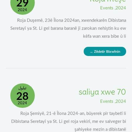
29
Events
,
2024
2024
Roja Duşemê, 23ê Îlona 2024an, xwendekarên Dibistana
Seretayî ya St. Li gel barana baranê jî zarokan nehiştin ku ew
kêfa wan xera bibe û li
Zêdetir Bixwînin →
70
ئیلول
70 saliya xwe
28
Saliya
Xwe
Events
,
2024
2024
Roja Şemiyê, 21-ê Îlona 2024-an, bûyerek pir taybetî li
Dibistana Seretayî ya St. Li gel roja vekirî, me ev salveger bi
şahiyeke mezin a dibistanê