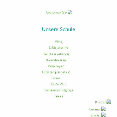
Unsere Schule
Vêga
Dibistana me
Fakulte û xebatkar
Xwendekaran
Komîteyên
Dibistan ji A heta Z
Forms
OGS/VGS
Komeleya Piştgiriyê
Têkelî