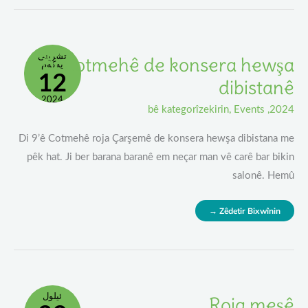
Di
تشرینی
Di Cotmehê de konsera hewşa
Cotmehê
یەکەم
De
12
Konsera
dibistanê
Hewşa
Dibistanê
2024
bê kategorîzekirin
,
Events
,
2024
Di 9’ê Cotmehê roja Çarşemê de konsera hewşa dibistana me
pêk hat. Ji ber barana baranê em neçar man vê carê bar bikin
salonê. Hemû
Zêdetir Bixwînin →
Roja
ئیلول
Roja meşê
Meşê