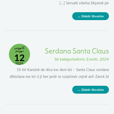
Sersalê sibeha Sêşemê pir […]
Zêdetir Bixwînin →
Serdana
کانوونی
Serdana Santa Claus
Santa
دووەم
Claus
12
bê kategorîzekirin
,
Events
,
2024
2025
Di 6ê Kanûnê de dîsa ew dem bû – Santa Claus serdana
dibistana me kir û ji her polê re surprîzek cejnê anî! Zarok bi
Zêdetir Bixwînin →