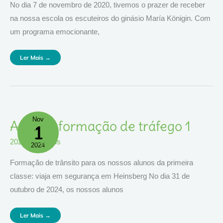
No dia 7 de novembro de 2020, tivemos o prazer de receber
na nossa escola os escuteiros do ginásio María Königin. Com
um programa emocionante,
Ler Mais →
Nov
Aula
Aula de formação de tráfego 1
1
De
Formação
De
2024
,
Projectos
Tráfego
2024
1
Formação de trânsito para os nossos alunos da primeira
classe: viaja em segurança em Heinsberg No dia 31 de
outubro de 2024, os nossos alunos
Ler Mais →