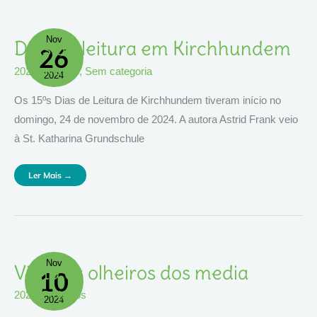
Nov
Dias
Dias de leitura em Kirchhundem
26
De
Leitura
Em
2024
,
eventos
,
Sem categoria
Kirchhundem
2024
Os 15ºs Dias de Leitura de Kirchhundem tiveram início no
domingo, 24 de novembro de 2024. A autora Astrid Frank veio
à St. Katharina Grundschule
Ler Mais →
Nov
Visita
Visita os olheiros dos media
10
Os
Olheiros
Dos
2024
,
Projectos
Media
2024