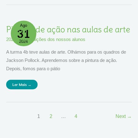
Ago
Pintura
Pintura de ação nas aulas de arte
31
De
Ação
Nas
2024
,
Contribuições dos nossos alunos
Aulas
2024
De
Arte
A turma 4b teve aulas de arte. Olhámos para os quadros de
Jackson Pollock. Aprendemos sobre a pintura de ação.
Depois, fomos para o pátio
Ler Mais →
1
2
…
4
Next
→