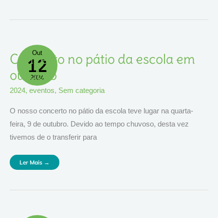
Out
Concerto
Concerto no pátio da escola em
12
No
Pátio
Da
outubro
Escola
2024
Em
Outubro
2024
,
eventos
,
Sem categoria
O nosso concerto no pátio da escola teve lugar na quarta-
feira, 9 de outubro. Devido ao tempo chuvoso, desta vez
tivemos de o transferir para
Ler Mais →