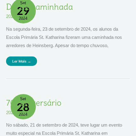
Set
Dia
Dia de caminhada
29
De
Caminhada
2024
,
eventos
2024
Na segunda-feira, 23 de setembro de 2024, os alunos da
Escola Primária St. Katharina fizeram uma caminhada nos
arredores de Heinsberg. Apesar do tempo chuvoso,
Ler Mais →
Set
70º
70º aniversário
28
Aniversário
2024
,
eventos
2024
No sábado, 21 de setembro de 2024, teve lugar um evento
muito especial na Escola Primária St. Katharina em