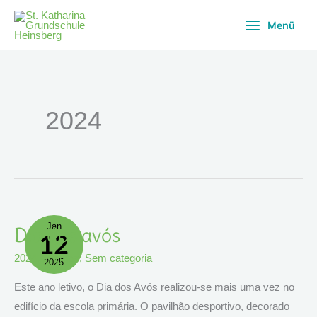
Skip
Menü
to
content
2024
Jan
Dia
Dia dos avós
12
Dos
Avós
2024
,
eventos
,
Sem categoria
2025
Este ano letivo, o Dia dos Avós realizou-se mais uma vez no
edifício da escola primária. O pavilhão desportivo, decorado