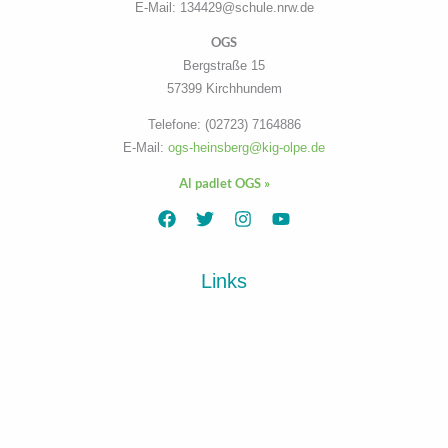
E-Mail: 134429@schule.nrw.de
OGS
Bergstraße 15
57399 Kirchhundem
Telefone: (02723) 7164886
E-Mail:
ogs-heinsberg@kig-olpe.de
Al padlet OGS »
Links