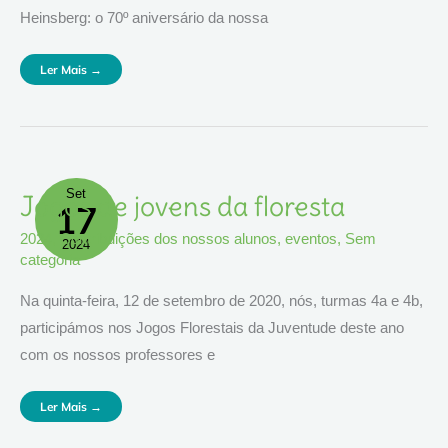
Heinsberg: o 70º aniversário da nossa
Ler Mais →
Set
Jogos
Jogos de jovens da floresta
17
De
Jovens
Da
2024
,
Contribuições dos nossos alunos
,
eventos
,
Sem
Floresta
2024
categoria
Na quinta-feira, 12 de setembro de 2020, nós, turmas 4a e 4b,
participámos nos Jogos Florestais da Juventude deste ano
com os nossos professores e
Ler Mais →