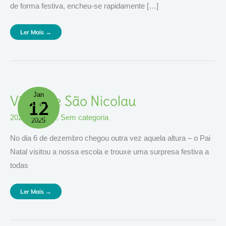
de forma festiva, encheu-se rapidamente […]
Ler Mais →
Jan
Visita
Visita de São Nicolau
12
De
São
Nicolau
2024
,
eventos
,
Sem categoria
2025
No dia 6 de dezembro chegou outra vez aquela altura – o Pai
Natal visitou a nossa escola e trouxe uma surpresa festiva a
todas
Ler Mais →