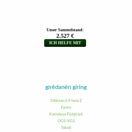
girêdanên girîng
Dibistan ji A heta Z
Forms
Komeleya Piştgiriyê
OGS/VGS
Têkelî