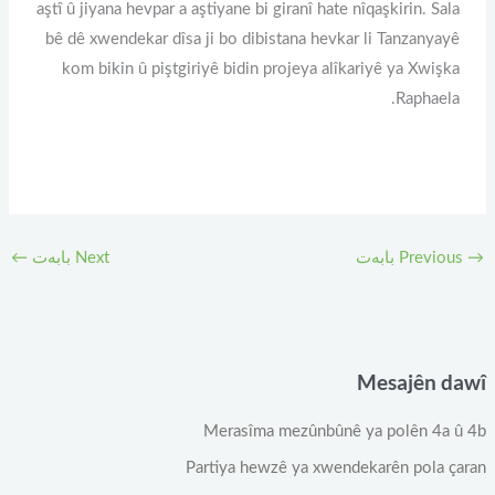
aştî û jiyana hevpar a aştiyane bi giranî hate nîqaşkirin. Sala
bê dê xwendekar dîsa ji bo dibistana hevkar li Tanzanyayê
kom bikin û piştgiriyê bidin projeya alîkariyê ya Xwişka
Raphaela.
→
Previous بابەت
Next بابەت
←
Mesajên dawî
Merasîma mezûnbûnê ya polên 4a û 4b
Partiya hewzê ya xwendekarên pola çaran