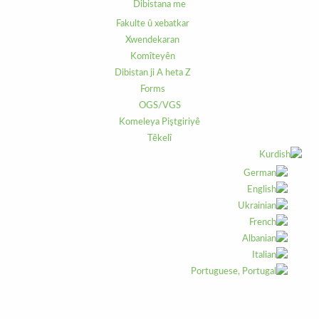
Dibistana me
Fakulte û xebatkar
Xwendekaran
Komîteyên
Dibistan ji A heta Z
Forms
OGS/VGS
Komeleya Piştgiriyê
Têkelî