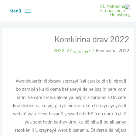
Ski
Menü
t
conten
Komkirina drav 2022
2022
,
Rêvename
/
حوزه‌یران 27, 2022
Xwendekarên dibistana seretayî îsal careke din bi xîret ji
bo zarokên ku di dema betlaneyê de ne baş in pere kom
kirin. Vê carê saziya alîkariya lezgîn a zarokan a Unicefê
drav distîne da ku piştgiriyê bide zarokên Ukraynayî yên li
welatê wan. Heşt hezar û şeşsed û heftê û du euro û çil û
yek sent hatin berhevkirin, ku dê niha ji bo alîkariya
zarokên li Ukraynayê were bikar anîn. Di dersê de mijara