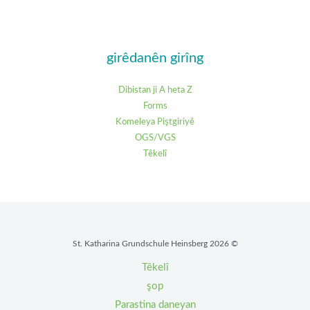
girêdanên girîng
Dibistan ji A heta Z
Forms
Komeleya Piştgiriyê
OGS/VGS
Têkelî
© 2026 St. Katharina Grundschule Heinsberg
Têkelî
şop
Parastina daneyan