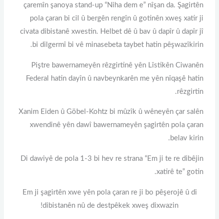
çaremîn şanoya stand-up “Niha dem e” nîşan da. Şagirtên
pola çaran bi cil û bergên rengîn û gotinên xweş xatir ji
civata dibistanê xwestin. Helbet dê û bav û dapîr û dapîr jî
bi dilgermî bi vê minasebeta taybet hatin pêşwazîkirin.
Piştre bawernameyên rêzgirtinê yên Lîstikên Ciwanên
Federal hatin dayîn û navbeynkarên me yên nîqaşê hatin
rêzgirtin.
Xanim Eiden û Göbel-Kohtz bi mûzîk û wêneyên çar salên
xwendinê yên dawî bawernameyên şagirtên pola çaran
belav kirin.
Di dawiyê de pola 1-3 bi hev re strana “Em ji te re dibêjin
xatirê te” gotin.
Em ji şagirtên xwe yên pola çaran re ji bo pêşerojê û di
dibistanên nû de destpêkek xweş dixwazin!