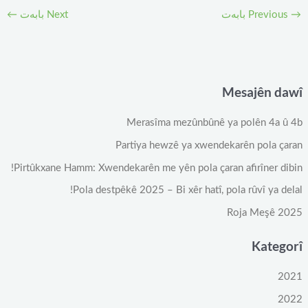
→
Previous بابەت
Next بابەت
←
Mesajên dawî
Merasîma mezûnbûnê ya polên 4a û 4b
Partiya hewzê ya xwendekarên pola çaran
Pirtûkxane Hamm: Xwendekarên me yên pola çaran afirîner dibin!
Pola destpêkê 2025 – Bi xêr hatî, pola rûvî ya delal!
Roja Meşê 2025
Kategorî
2021
2022