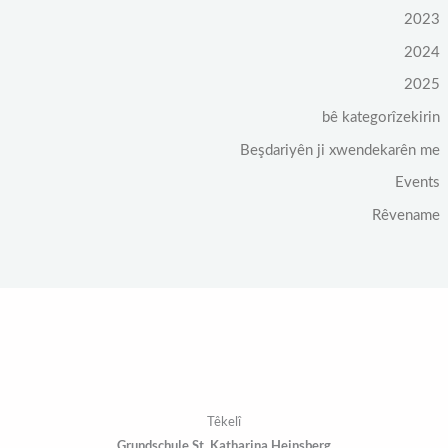
2023
2024
2025
bê kategorîzekirin
Beşdariyên ji xwendekarên me
Events
Rêvename
Têkelî
Grundschule St. Katharina Heinsberg