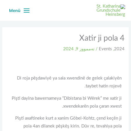
Ski
Menü
t
conten
Xatir ji pola 4
2024
,
Events
/
تەممووز 9, 2024
Di roja pêşdawiyê ya sala xwendinê de gelek çalakiyên
taybet hatin rojevê.
Piştî dayîna bawernameya “Dibistana bi Wêrek” me xatir ji
xwendekarên pola çaran xwest.
Piştî axaftineke kurt a xanim Göbel-Kohtz, çend keçên ji
pola 4an dîlanek pêşkêş kirin. Dûv re, tevahiya pola