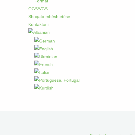
Format
OGS/VGS
Shoqata mbështetëse
Kontaktoni