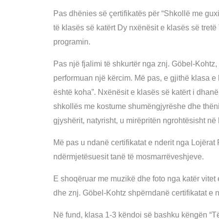
Pas dhënies së çertifikatës për “Shkollë me gu
të klasës së katërt Dy nxënësit e klasës së tretë
programin.
Pas një fjalimi të shkurtër nga znj. Göbel-Kohtz,
performuan një kërcim. Më pas, e gjithë klasa e k
është koha”. Nxënësit e klasës së katërt i dhanë
shkollës me kostume shumëngjyrëshe dhe thëni
gjyshërit, natyrisht, u mirëpritën ngrohtësisht në 
Më pas u ndanë certifikatat e nderit nga Lojëra
ndërmjetësuesit tanë të mosmarrëveshjeve.
E shoqëruar me muzikë dhe foto nga katër vitet e
dhe znj. Göbel-Kohtz shpërndanë certifikatat e n
Në fund, klasa 1-3 këndoi së bashku këngën “Të