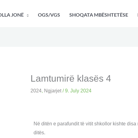
LLA JONË
OGS/VGS
SHOQATA MBËSHTETËSE
Lamtumirë klasës 4
2024
,
Ngjarjet
/
9. July 2024
Në ditën e parafundit të vitit shkollor kishte dis
ditës.