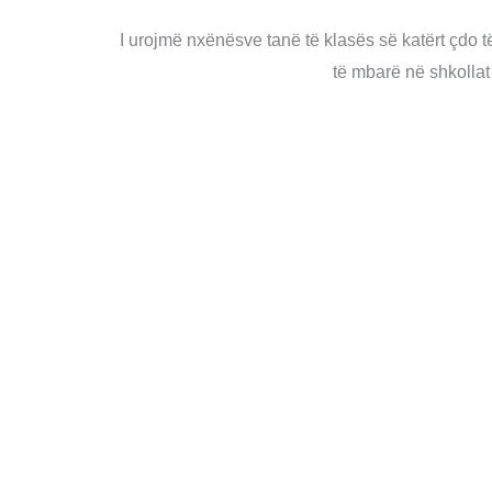
I urojmë nxënësve tanë të klasës së katërt çdo t
të mbarë në shkollat ​