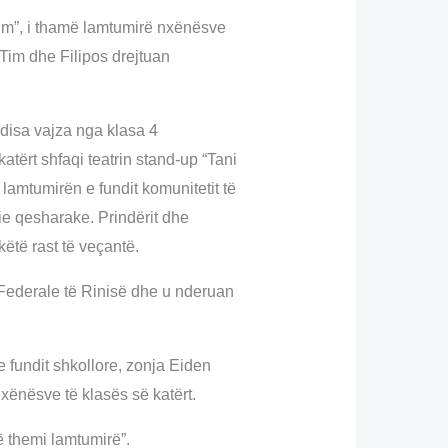
xim”, i thamë lamtumirë nxënësve
 Tim dhe Filipos drejtuan
 disa vajza nga klasa 4
atërt shfaqi teatrin stand-up “Tani
 lamtumirën e fundit komunitetit të
e qesharake. Prindërit dhe
këtë rast të veçantë.
t Federale të Rinisë dhe u nderuan
 fundit shkollore, zonja Eiden
xënësve të klasës së katërt.
 themi lamtumirë”.