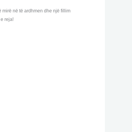
ë mirë në të ardhmen dhe një fillim
​e reja!