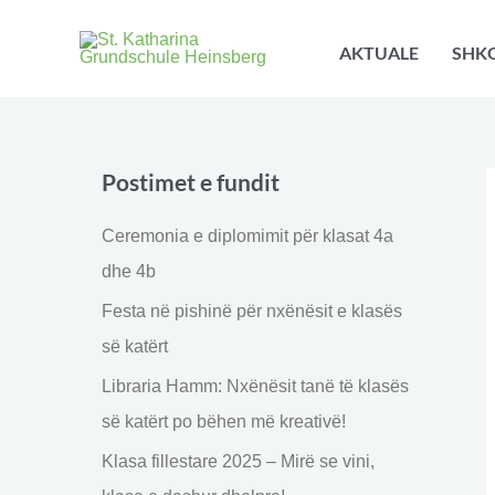
Skip
to
AKTUALE
SHKO
content
Postimet e fundit
Ceremonia e diplomimit për klasat 4a
dhe 4b
Festa në pishinë për nxënësit e klasës
së katërt
Libraria Hamm: Nxënësit tanë të klasës
së katërt po bëhen më kreativë!
Klasa fillestare 2025 – Mirë se vini,