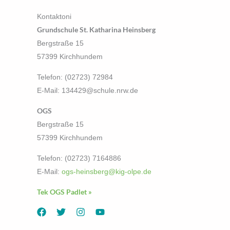
Kontaktoni
Grundschule St. Katharina Heinsberg
Bergstraße 15
57399 Kirchhundem
Telefon: (02723) 72984
E-Mail: 134429@schule.nrw.de
OGS
Bergstraße 15
57399 Kirchhundem
Telefon: (02723) 7164886
E-Mail:
ogs-heinsberg@kig-olpe.de
Tek OGS Padlet »