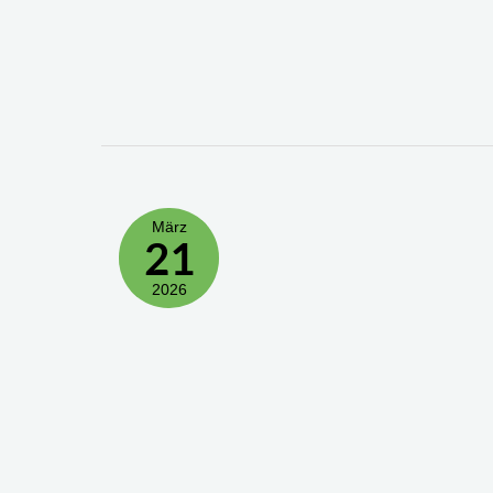
März
21
2026