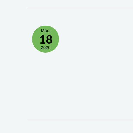
März
18
2026