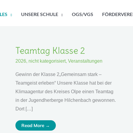
LES
UNSERE SCHULE
OGS/VGS
FÖRDERVERE
Teamtag
Teamtag Klasse 2
Klasse
2
2026
,
nicht kategorisiert
,
Veranstaltungen
Gewinn der Klasse 2„Gemeinsam stark –
Teamgeist erleben“ Unsere Klasse hat bei der
Klimaagentur des Kreises Olpe einen Teamtag
in der Jugendherberge Hilchenbach gewonnen.
Dort […]
Read More →