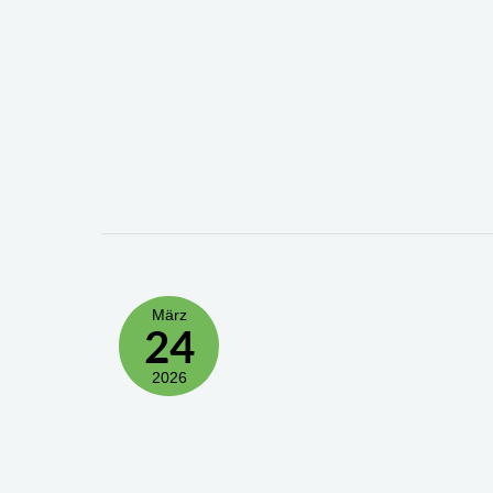
März
24
2026