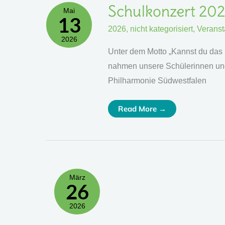
Schulkonzert
Schulkonzert 20
Mai
2026
13
2026
,
nicht kategorisiert
,
Veranst
2026
Unter dem Motto „Kannst du das 
nahmen unsere Schülerinnen un
Philharmonie Südwestfalen
Read More →
März
26
2026