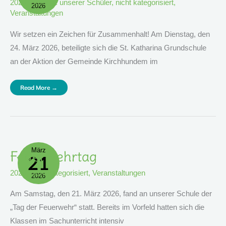
2026
,
Beiträge unserer Schüler
,
nicht kategorisiert
,
2026
Veranstaltungen
Wir setzen ein Zeichen für Zusammenhalt! Am Dienstag, den
24. März 2026, beteiligte sich die St. Katharina Grundschule
an der Aktion der Gemeinde Kirchhundem im
Read More →
März
Feuerwehrtag
Feuerwehrtag
21
2026
,
nicht kategorisiert
,
Veranstaltungen
2026
Am Samstag, den 21. März 2026, fand an unserer Schule der
„Tag der Feuerwehr“ statt. Bereits im Vorfeld hatten sich die
Klassen im Sachunterricht intensiv