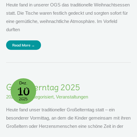
Heute fand in unserer OGS das traditionelle Weihnachtsessen
statt. Die Tische waren festlich gedeckt und sorgten sofort für
eine gemütliche, weihnachtliche Atmosphäre. Im Vorfeld
durften
Read More →
Dez.
Großelterntag
Großelterntag 2025
10
2025
2025
,
nicht kategorisiert
,
Veranstaltungen
2025
Heute fand unser traditioneller Großelterntag statt – ein
besonderer Vormittag, an dem die Kinder gemeinsam mit ihren
Großeltern oder Herzensmenschen eine schöne Zeit in der