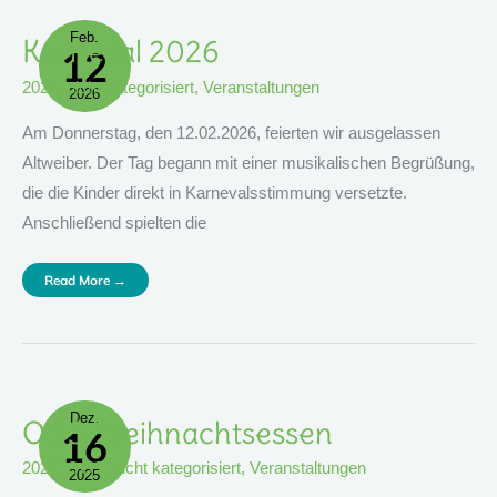
Feb.
Karneval
Karneval 2026
12
2026
2026
,
nicht kategorisiert
,
Veranstaltungen
2026
Am Donnerstag, den 12.02.2026, feierten wir ausgelassen
Altweiber. Der Tag begann mit einer musikalischen Begrüßung,
die die Kinder direkt in Karnevalsstimmung versetzte.
Anschließend spielten die
Read More →
Dez.
OGS-
OGS-Weihnachtsessen
16
Weihnachtsessen
2025
,
OGS
,
nicht kategorisiert
,
Veranstaltungen
2025