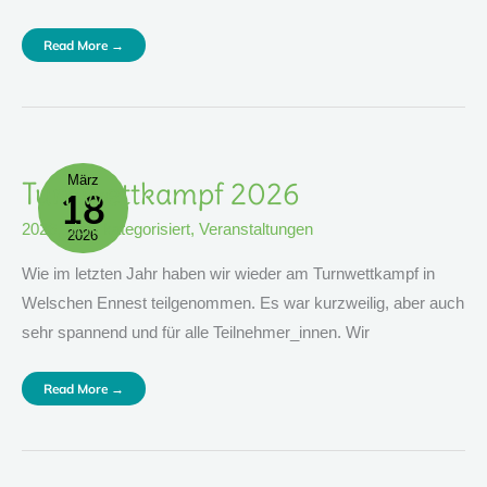
Read More →
März
Turnwettkampf
Turnwettkampf 2026
18
2026
2026
,
nicht kategorisiert
,
Veranstaltungen
2026
Wie im letzten Jahr haben wir wieder am Turnwettkampf in
Welschen Ennest teilgenommen. Es war kurzweilig, aber auch
sehr spannend und für alle Teilnehmer_innen. Wir
Read More →