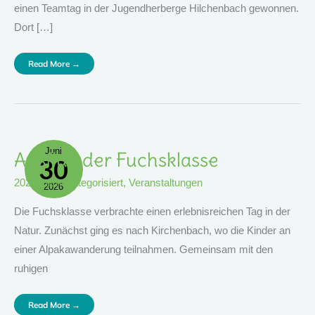
einen Teamtag in der Jugendherberge Hilchenbach gewonnen.
Dort […]
Read More →
Juni
Ausflug
Ausflug der Fuchsklasse
30
Der
Fuchsklasse
2026
,
nicht kategorisiert
,
Veranstaltungen
2026
Die Fuchsklasse verbrachte einen erlebnisreichen Tag in der
Natur. Zunächst ging es nach Kirchenbach, wo die Kinder an
einer Alpakawanderung teilnahmen. Gemeinsam mit den
ruhigen
Read More →