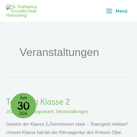
Zum
Menü
Inhalt
springen
Veranstaltungen
Juni
Teamtag
Teamtag Klasse 2
30
Klasse
2
2026
,
nicht kategorisiert
,
Veranstaltungen
2026
Gewinn der Klasse 2„Gemeinsam stark – Teamgeist erleben“
Unsere Klasse hat bei der Klimaagentur des Kreises Olpe