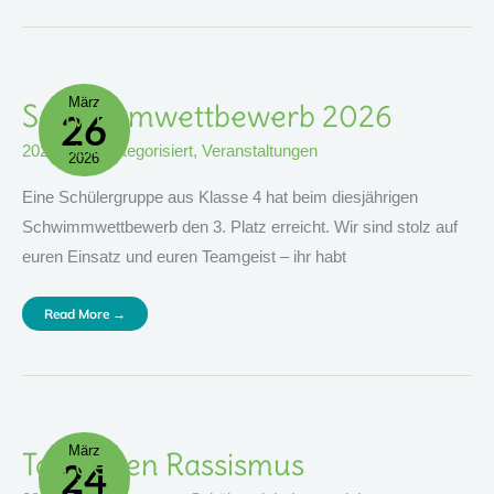
März
Schwimmwettbewerb
Schwimmwettbewerb 2026
26
2026
2026
,
nicht kategorisiert
,
Veranstaltungen
2026
Eine Schülergruppe aus Klasse 4 hat beim diesjährigen
Schwimmwettbewerb den 3. Platz erreicht. Wir sind stolz auf
euren Einsatz und euren Teamgeist – ihr habt
Read More →
März
Tag
Tag gegen Rassismus
24
Gegen
Rassismus