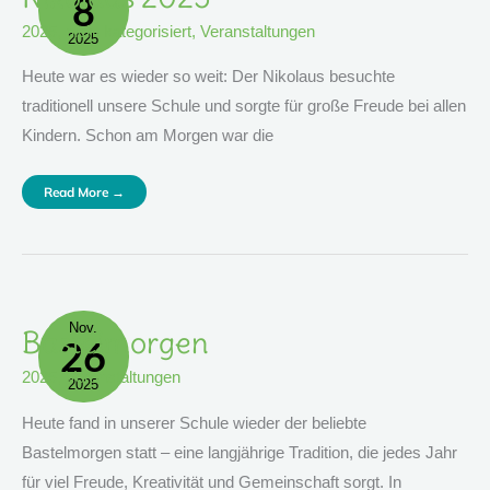
8
2025
,
nicht kategorisiert
,
Veranstaltungen
2025
Heute war es wieder so weit: Der Nikolaus besuchte
traditionell unsere Schule und sorgte für große Freude bei allen
Kindern. Schon am Morgen war die
Read More →
Nov.
Bastelmorgen
Bastelmorgen
26
2025
,
Veranstaltungen
2025
Heute fand in unserer Schule wieder der beliebte
Bastelmorgen statt – eine langjährige Tradition, die jedes Jahr
für viel Freude, Kreativität und Gemeinschaft sorgt. In