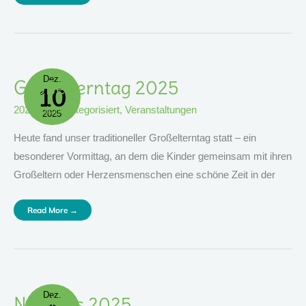
Dez.
Großelterntag
Großelterntag 2025
10
2025
2025
,
nicht kategorisiert
,
Veranstaltungen
2025
Heute fand unser traditioneller Großelterntag statt – ein
besonderer Vormittag, an dem die Kinder gemeinsam mit ihren
Großeltern oder Herzensmenschen eine schöne Zeit in der
Read More →
Dez.
Nikolaus
Nikolaus 2025
2025