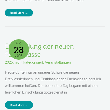
Nach dem gemeinsamen Start mit dem Schullied
Read More →
Aug.
Einschulung
Einschulung der neuen
28
Der
Neuen
Fuchsklasse
Fuchsklasse
2025
2025
,
nicht kategorisiert
,
Veranstaltungen
Heute durften wir an unserer Schule die neuen
Erstklässlerinnen und Erstklässler der Fuchsklasse herzlich
willkommen heißen. Der besondere Tag begann mit einem
feierlichen Einschulungsgottesdienst in
Read More →