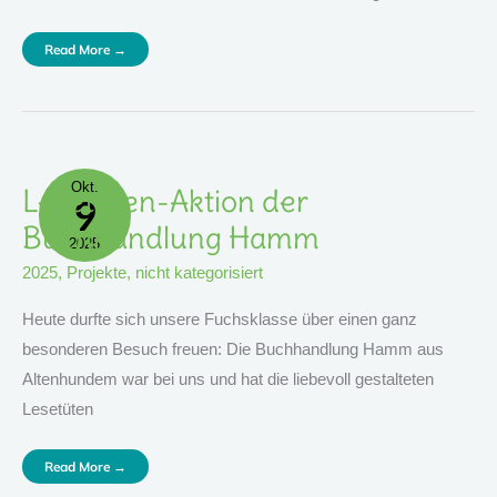
Read More →
Okt.
Lesetüten-
Lesetüten-Aktion der
9
Aktion
Der
Buchhandlung
Buchhandlung Hamm
Hamm
2025
2025
,
Projekte
,
nicht kategorisiert
Heute durfte sich unsere Fuchsklasse über einen ganz
besonderen Besuch freuen: Die Buchhandlung Hamm aus
Altenhundem war bei uns und hat die liebevoll gestalteten
Lesetüten
Read More →