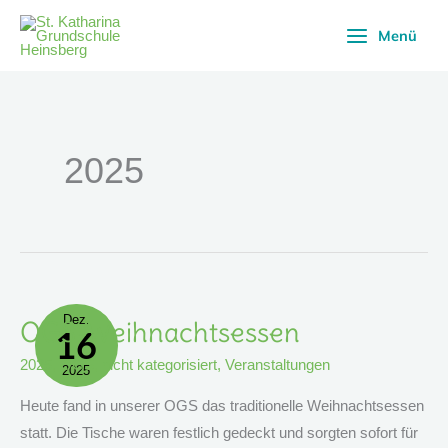
Zum
Menü
Inhalt
springen
2025
Dez.
OGS-
OGS-Weihnachtsessen
16
Weihnachtsessen
2025
,
OGS
,
nicht kategorisiert
,
Veranstaltungen
2025
Heute fand in unserer OGS das traditionelle Weihnachtsessen
statt. Die Tische waren festlich gedeckt und sorgten sofort für