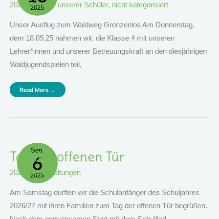
2025
,
Beiträge unserer Schüler
,
nicht kategorisiert
2025
Unser Ausflug zum Waldweg Grenzenlos Am Donnerstag,
dem 18.09.25 nahmen wir, die Klasse 4 mit unseren
Lehrer*innen und unserer Betreuungskraft an den diesjährigen
Waldjugendspielen teil,
Read More →
Sep.
Tag
Tag der offenen Tür
6
Der
Offenen
Tür
2025
,
Veranstaltungen
2025
Am Samstag durften wir die Schulanfänger des Schuljahres
2026/27 mit ihren Familien zum Tag der offenen Tür begrüßen.