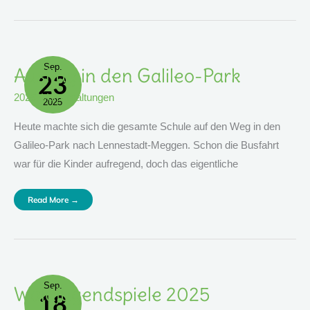
Sep.
Ausflug
Ausflug in den Galileo-Park
23
In
Den
Galileo-
2025
,
Veranstaltungen
Park
2025
Heute machte sich die gesamte Schule auf den Weg in den
Galileo-Park nach Lennestadt-Meggen. Schon die Busfahrt
war für die Kinder aufregend, doch das eigentliche
Read More →
Sep.
Waldjugendspiele
Waldjugendspiele 2025
18
2025