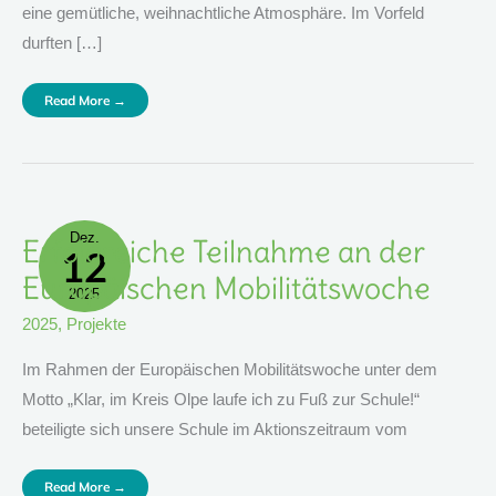
eine gemütliche, weihnachtliche Atmosphäre. Im Vorfeld
durften […]
Read More →
Dez.
Erfolgreiche
Erfolgreiche Teilnahme an der
12
Teilnahme
An
Der
Europäischen Mobilitätswoche
Europäischen
2025
Mobilitätswoche
2025
,
Projekte
Im Rahmen der Europäischen Mobilitätswoche unter dem
Motto „Klar, im Kreis Olpe laufe ich zu Fuß zur Schule!“
beteiligte sich unsere Schule im Aktionszeitraum vom
Read More →