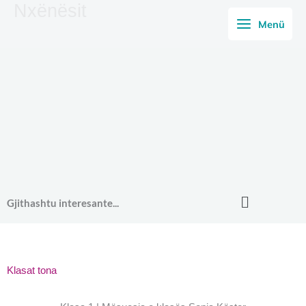
Nxënësit
Skip
Menü
to
content
Main
Gjithashtu interesante...
Menu
Klasat tona