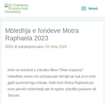
Skip
Menü
to
content
Mbledhja e fondeve Motra
Raphaela 2023
2023
,
të pakategorizuara
/
20. May 2023
Këtë vit nxënësit e shkollës fillore “Shën Katarina”
mblodhën sërish me zell para për fëmijët që nuk ecin mirë
gjatë pushimit nga shkolla. Këtë herë Motra Raphaela po
merr përsëri mbështetje për të ngritur shkollën partnere në
Tanzani.